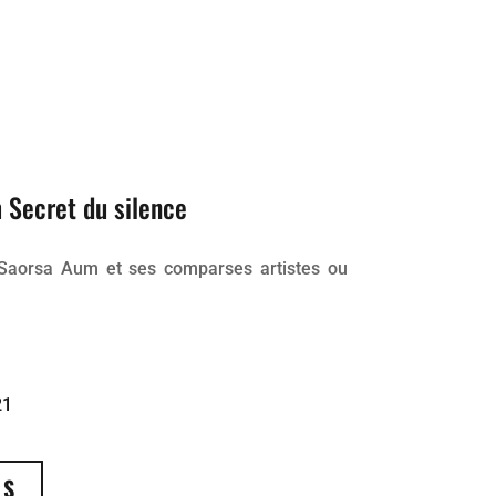
Secret du silence
e Saorsa Aum et ses comparses artistes ou
21
US